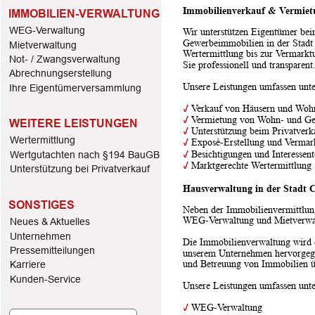
Immobilienverkauf & Vermiet
IMMOBILIEN-VERWALTUNG
WEG-Verwaltung
Wir unterstützen Eigentümer be
Gewerbeimmobilien in der Stadt C
Mietverwaltung
Wertermittlung bis zur Vermarkt
Not- / Zwangsverwaltung
Sie professionell und transparent
Abrechnungserstellung
Unsere Leistungen umfassen unt
Ihre Eigentümerversammlung
✓
 Verkauf von Häusern und Wo
✓
 Vermietung von Wohn- und G
WEITERE LEISTUNGEN
✓
 Unterstützung beim Privatverk
Wertermittlung
✓
 Exposé-Erstellung und Vermar
✓
 Besichtigungen und Interessen
Wertgutachten nach §194 BauGB
✓
 Marktgerechte Wertermittlung
Unterstützung bei Privatverkauf
Hausverwaltung in der Stadt C
SONSTIGES
Neben der Immobilienvermittlung
WEG-Verwaltung und Mietverwal
Neues & Aktuelles
Unternehmen 
Die Immobilienverwaltung wird 
Pressemitteilungen
unserem Unternehmen hervorgegan
und Betreuung von Immobilien 
Karriere
Kunden-Service
Unsere Leistungen umfassen unt
✓
 WEG-Verwaltung