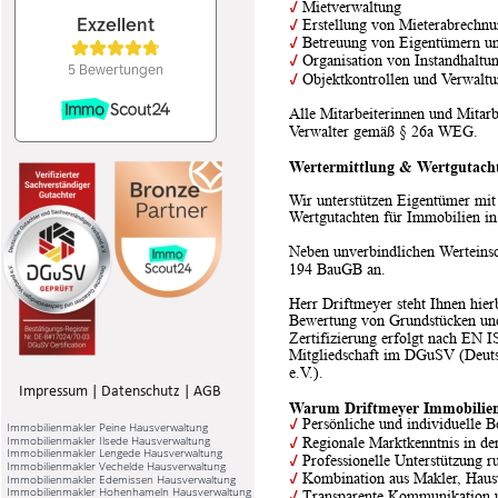
✓
 Mietverwaltung
✓
 Erstellung von Mieterabrechn
✓
 Betreuung von Eigentümern u
✓
 Organisation von Instandhal
✓
 Objektkontrollen und Verwaltu
Alle Mitarbeiterinnen und Mitarbe
Verwalter gemäß § 26a WEG.
Wertermittlung & Wertgutachte
Wir unterstützen Eigentümer mit
Wertgutachten für Immobilien in 
Neben unverbindlichen Werteinsc
194 BauGB an.
Herr Driftmeyer steht Ihnen hier
Bewertung von Grundstücken und
Zertifizierung erfolgt nach EN 
Mitgliedschaft im DGuSV (Deuts
e.V.).
Impressum
 | 
Datenschutz
 | 
AGB
Warum Driftmeyer Immobilien 
✓
 Persönliche und individuelle 
Immobilienmakler Peine Hausverwaltung
Immobilienmakler Ilsede Hausverwaltung
✓
 Regionale Marktkenntnis in d
Immobilienmakler Lengede Hausverwaltung
✓
 Professionelle Unterstützung 
Immobilienmakler Vechelde Hausverwaltung
✓
 Kombination aus Makler, Haus
Immobilienmakler Edemissen Hausverwaltung
Immobilienmakler Hohenhameln Hausverwaltung
✓
 Transparente Kommunikation u