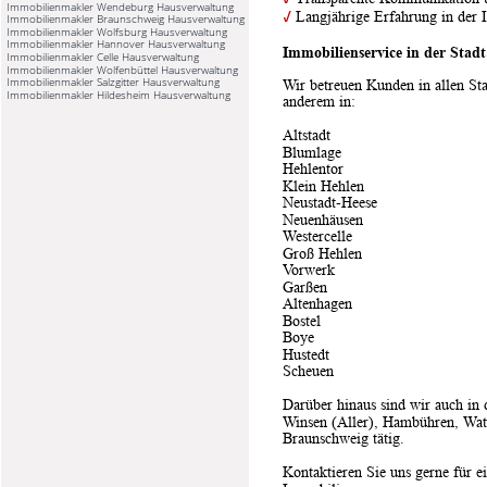
Immobilienmakler Wendeburg Hausverwaltung
✓
 Langjährige Erfahrung in der
Immobilienmakler Braunschweig Hausverwaltung
Immobilienmakler Wolfsburg Hausverwaltung
Immobilienmakler Hannover Hausverwaltung
Immobilienservice in der Sta
Immobilienmakler Celle Hausverwaltung
Immobilienmakler Wolfenbüttel Hausverwaltung
Immobilienmakler Salzgitter Hausverwaltung
Wir betreuen Kunden in allen Stad
Immobilienmakler Hildesheim Hausverwaltung
anderem in:
Altstadt
Blumlage
Hehlentor
Klein Hehlen
Neustadt-Heese
Neuenhäusen
Westercelle
Groß Hehlen
Vorwerk
Garßen
Altenhagen
Bostel
Boye
Hustedt
Scheuen
Darüber hinaus sind wir auch in
Winsen (Aller), Hambühren, Wat
Braunschweig tätig.
Kontaktieren Sie uns gerne für e