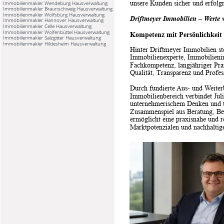
unsere Kunden sicher und erfolg
Immobilienmakler Wendeburg Hausverwaltung
Immobilienmakler Braunschweig Hausverwaltung
Immobilienmakler Wolfsburg Hausverwaltung
Driftmeyer Immobilien – Werte v
Immobilienmakler Hannover Hausverwaltung
Immobilienmakler Celle Hausverwaltung
Immobilienmakler Wolfenbüttel Hausverwaltung
Kompetenz mit Persönlichkeit
Immobilienmakler Salzgitter Hausverwaltung
Immobilienmakler Hildesheim Hausverwaltung
Hinter Driftmeyer Immobilien steh
Immobilienexperte, Immobilienin
Fachkompetenz, langjähriger Pr
Qualität, Transparenz und Profess
Durch fundierte Aus- und Weiter
Immobilienbereich verbindet Juli
unternehmerischem Denken und ti
Zusammenspiel aus Beratung, Bewe
ermöglicht eine praxisnahe und r
Marktpotenzialen und nachhaltige