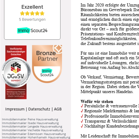
Im Jahr 2020 erfolgte der Umzug
Büroneubau im Gewerbepark Ilsed
Räumlichkeiten bieten ausreiche
und ermöglichen durch einen eig
einen separaten Besprechungsra
direkt vor Ort – auch für größe
Präsentations- und Konferenztech
Telefonkonferenzmöglichkeiten, 
die Zukunft bestens ausgestattet i
Für uns ist eine Immobilie weit m
Kapitalanlage und oft auch ein 
auf individuelle Lösungen, ehrl
Betreuung von Anfang bis Abschl
Ob Verkauf, Vermietung, Bewert
Vermarktungsstrategien mit per
in der Region. Dabei stehen die
Mittelpunkt unseres Handelns.
Wofür wir stehen
✓
 Persönliche & vertrauensvolle
Impressum
 | 
Datenschutz
 | 
AGB
✓
 Regionale Marktkenntnis & la
✓
 Professionelle Immobilienverm
Immobilienmakler Peine Hausverwaltung
✓
 Transparenz & Verlässlichkeit
Immobilienmakler Ilsede Hausverwaltung
✓
 Nachhaltige Kundenbeziehung
Immobilienmakler Lengede Hausverwaltung
Immobilienmakler Vechelde Hausverwaltung
Immobilienmakler Edemissen Hausverwaltung
Mit Leidenschaft für Immobilien
Immobilienmakler Hohenhameln Hausverwaltung