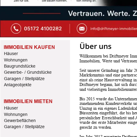
Über uns
IMMOBILIEN KAUFEN
Häuser
Willkommen bei Driftmeyer Immo
Wohnungen
Immobilien, Werte und Vertrauen
Baugrundstücke
Seit unserer Gründung im Jahr 20
Gewerbe- / Grundstücke
Marktkenntnis und eine partners
Garagen / Stellplätze
einst als reine Hausverwaltung 
Driftmeyer begann, hat sich dur
Anlageobjekte
und vielseitigen Immobilienunte
Bis 2015 wurde das Unternehmen 
IMMOBILIEN MIETEN
zunehmendem Kundenverkehr und
Häuser
Umzug in ein eigenes Ladenloka
Bürozeiten eingeführt, die bis h
Wohnungen
persönlicher Erreichbarkeit und 
Gewerbeflächen
wurde der erste Mitarbeiter ein
Garagen / Stellplätze
gerecht zu werden.
Im Jahr 2017 erweiterte Driftme