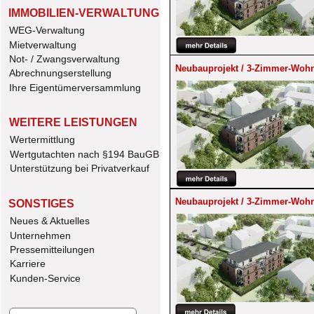
IMMOBILIEN-VERWALTUNG
WEG-Verwaltung
Mietverwaltung
Not- / Zwangsverwaltung
Neubauprojekt / 3-Zimmer-Wohn
Abrechnungserstellung
Ihre Eigentümerversammlung
WEITERE LEISTUNGEN
Wertermittlung
Wertgutachten nach §194 BauGB
Unterstützung bei Privatverkauf
Neubauprojekt / 3-Zimmer-Wohn
SONSTIGES
Neues & Aktuelles
Unternehmen 
Pressemitteilungen
Karriere
Kunden-Service