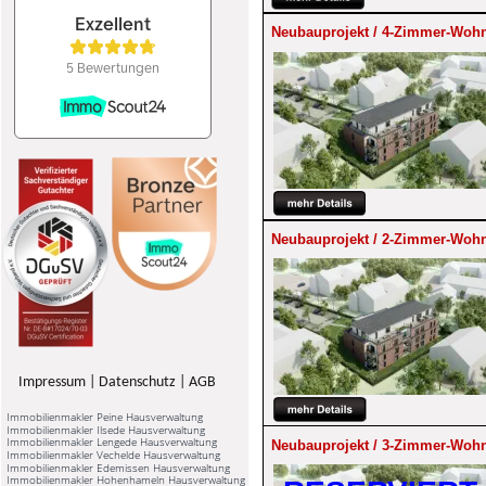
Neubauprojekt / 4-Zimmer-Wohn
Neubauprojekt / 2-Zimmer-Wohn
Impressum
 | 
Datenschutz
 | 
AGB
Immobilienmakler Peine Hausverwaltung
Immobilienmakler Ilsede Hausverwaltung
Immobilienmakler Lengede Hausverwaltung
Neubauprojekt / 3-Zimmer-Wohn
Immobilienmakler Vechelde Hausverwaltung
Immobilienmakler Edemissen Hausverwaltung
Immobilienmakler Hohenhameln Hausverwaltung