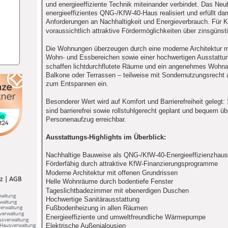
und energieeffiziente Technik miteinander verbindet. Das Neub
energieeffizientes QNG-/KfW-40-Haus realisiert und erfüllt da
Anforderungen an Nachhaltigkeit und Energieverbrauch. Für K
voraussichtlich attraktive Fördermöglichkeiten über zinsgün
Die Wohnungen überzeugen durch eine moderne Architektur mit
Wohn- und Essbereichen sowie einer hochwertigen Ausstattun
schaffen lichtdurchflutete Räume und ein angenehmes Wohn
Balkone oder Terrassen – teilweise mit Sondernutzungsrecht 
zum Entspannen ein.
Besonderer Wert wird auf Komfort und Barrierefreiheit geleg
sind barrierefrei sowie rollstuhlgerecht geplant und bequem üb
Personenaufzug erreichbar.
Ausstattungs-Highlights im Überblick:
Nachhaltige Bauweise als QNG-/KfW-40-Energieeffizienzhaus
Förderfähig durch attraktive KfW-Finanzierungsprogramme
Moderne Architektur mit offenen Grundrissen
z
 | 
AGB
Helle Wohnräume durch bodentiefe Fenster
Tageslichtbadezimmer mit ebenerdigen Duschen
waltung
Hochwertige Sanitärausstattung
waltung
erwaltung
Fußbodenheizung in allen Räumen
verwaltung
Energieeffiziente und umweltfreundliche Wärmepumpe
usverwaltung
Hausverwaltung
Elektrische Außenjalousien