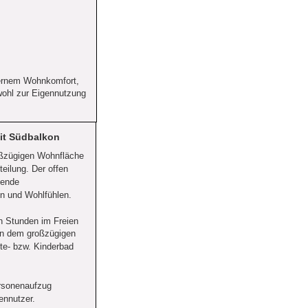
dernem Wohnkomfort, 
wohl zur Eigennutzung 
it Südbalkon
oßzügigen Wohnfläche 
ilung. Der offen 
dende 
en und Wohlfühlen.
n Stunden im Freien 
n dem großzügigen 
te- bzw. Kinderbad 
ersonenaufzug 
ennutzer.