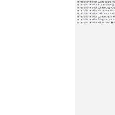
Immobilienmakler Wendeburg Ha
Immobilienmakler Braunschweig 
Immobilienmakler Wolfsburg Hau
Immobilienmakler Hannover Hau
Immobilienmakler Celle Hausverw
Immobilienmakler Wolfenbüttel 
Immobilienmakler Salzgitter Haus
Immobilienmakler Hildesheim Ha