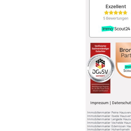
Impressum
 | 
Datenschut
Immobilienmakler Peine Hausver
Immobilienmakler Ilsede Hausver
Immobilienmakler Lengede Hausv
Immobilienmakler Vechelde Haus
Immobilienmakler Edemissen Ha
Immobilienmakler Hohenhameln 