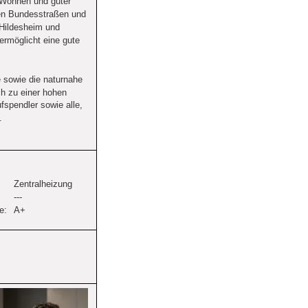
 Wohnen und guter 
en Bundesstraßen und 
Hildesheim und 
ermöglicht eine gute 
e sowie die naturnahe 
h zu einer hohen 
fspendler sowie alle, 
.
Zentralheizung
---
e:
A+