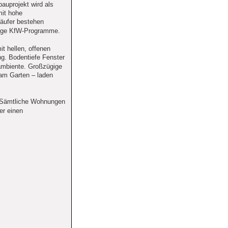
auprojekt wird als 
mit hohe 
äufer bestehen 
stige KfW-Programme.
 hellen, offenen 
g. Bodentiefe Fenster 
ambiente. Großzügige 
am Garten – laden 
t: Sämtliche Wohnungen 
er einen 