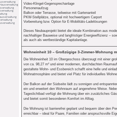
usverwaltung
Video-Klingel-Gegensprechanlage
Hausverwaltung
sverwaltung
Personenaufzug
sverwaltung
Balkon oder Terrasse, teilweise mit Gartenanteil
altung
Hausverwaltung
PKW-Stellplätze, optional mit hochwertigem Carport
verwaltung
Vorbereitung bzw. Option für E-Mobilitäts-Ladelösungen
usverwaltung
Dieses Neubauprojekt bietet die ideale Kombination aus mo
nachhaltiger Bauweise und langfristiger Energieeffizienz – so
als auch als wertbeständige Kapitalanlage.
Wohneinheit 10 – Großzügige 3-Zimmer-Wohnung m
Die Wohneinheit 10 im Obergeschoss überzeugt mit einer gr
von ca. 98,27 m² und einer modernen, durchdachten Raumaufte
gestaltete Wohn- und Essbereich schafft eine helle und einla
Wohnatmosphäre und bietet viel Platz für individuelles Wohn
Der Balkon auf der Südseite lädt zu sonnigen und entspannte
ein und erweitert den Wohnraum auf angenehme Weise. Nebe
Tageslichtbad verfügt die Wohnung über ein zusätzliches Gäs
und bietet somit besonderen Komfort im Alltag.
Die Wohnung ist barrierefrei geplant und bequem über den P
erreichbar – ideal für Paare, Familien oder anspruchsvolle Eig