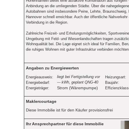
Hohenhameln bietet eine attraktive Kombination aus ruhigem
Anbindung an die umliegenden Städte. Über die nahegelegen
Autobahnen sind insbesondere Peine, Lehrte, Braunschweig, 
Hannover schnell erreichbar. Auch der öffentliche Nahverkehr 
Verbindung in die Region.
Zahlreiche Freizeit- und Erholungsmöglichkeiten, Sportverein
Umgebung mit Feld- und Wiesenlandschaften tragen zusätzlic
Wohnqualität bei. Die Lage eignet sich ideal für Familien, Beru
die ruhiges Wohnen mit guter Infrastruktur verbinden möchten
Angaben zu Energiewerten
liegt bei Fertigstellung vor
Energieausweis:
Heizungsart:
--- kWh, geplant QNG-40
Energiebedarf:
Baujahr:
Strom (Wärempumpe)
Energieträger:
Effizienzklass
Maklercourtage
Diese Immobilie ist für den Käufer provisionsfrei
Ihr Ansprechpartner für diese Immobilie