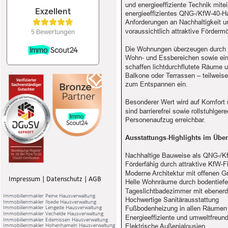
und energieeffiziente Technik mite
energieeffizientes QNG-/KfW-40-Hau
Anforderungen an Nachhaltigkeit u
voraussichtlich attraktive Förder
Die Wohnungen überzeugen durch ei
Wohn- und Essbereichen sowie eine
schaffen lichtdurchflutete Räume
Balkone oder Terrassen – teilweis
zum Entspannen ein.
Besonderer Wert wird auf Komfort 
sind barrierefrei sowie rollstuhlge
Personenaufzug erreichbar.
Ausstattungs-Highlights im Über
Nachhaltige Bauweise als QNG-/Kf
Förderfähig durch attraktive KfW
Moderne Architektur mit offenen G
Impressum
 | 
Datenschutz
 | 
AGB
Helle Wohnräume durch bodentiefe
Tageslichtbadezimmer mit ebener
Immobilienmakler Peine Hausverwaltung
Hochwertige Sanitärausstattung
Immobilienmakler Ilsede Hausverwaltung
Immobilienmakler Lengede Hausverwaltung
Fußbodenheizung in allen Räumen
Immobilienmakler Vechelde Hausverwaltung
Energieeffiziente und umweltfreu
Immobilienmakler Edemissen Hausverwaltung
Immobilienmakler Hohenhameln Hausverwaltung
Elektrische Außenjalousien