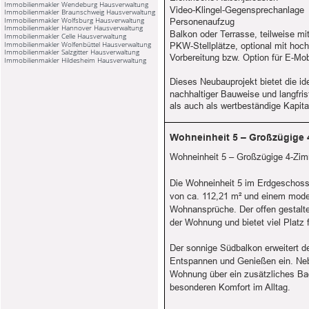
Immobilienmakler Wendeburg Hausverwaltung
Video-Klingel-Gegensprechanlage
Immobilienmakler Braunschweig Hausverwaltung
Immobilienmakler Wolfsburg Hausverwaltung
Personenaufzug
Immobilienmakler Hannover Hausverwaltung
Balkon oder Terrasse, teilweise mit
Immobilienmakler Celle Hausverwaltung
Immobilienmakler Wolfenbüttel Hausverwaltung
PKW-Stellplätze, optional mit hoc
Immobilienmakler Salzgitter Hausverwaltung
Vorbereitung bzw. Option für E-Mob
Immobilienmakler Hildesheim Hausverwaltung
Dieses Neubauprojekt bietet die 
nachhaltiger Bauweise und langfris
als auch als wertbeständige Kapita
Wohneinheit 5 – Großzügige
Wohneinheit 5 – Großzügige 4-Zi
Die Wohneinheit 5 im Erdgeschoss
von ca. 112,21 m² und einem mode
Wohnansprüche. Der offen gestalte
der Wohnung und bietet viel Plat
Der sonnige Südbalkon erweitert 
Entspannen und Genießen ein. Neb
Wohnung über ein zusätzliches Bad
besonderen Komfort im Alltag.