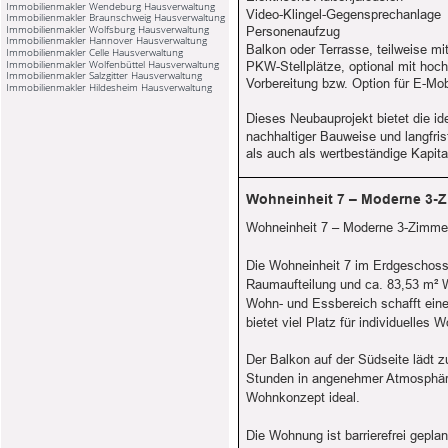
Immobilienmakler Wendeburg Hausverwaltung
Video-Klingel-Gegensprechanlage
Immobilienmakler Braunschweig Hausverwaltung
Immobilienmakler Wolfsburg Hausverwaltung
Personenaufzug
Immobilienmakler Hannover Hausverwaltung
Balkon oder Terrasse, teilweise mit
Immobilienmakler Celle Hausverwaltung
Immobilienmakler Wolfenbüttel Hausverwaltung
PKW-Stellplätze, optional mit hoc
Immobilienmakler Salzgitter Hausverwaltung
Vorbereitung bzw. Option für E-Mob
Immobilienmakler Hildesheim Hausverwaltung
Dieses Neubauprojekt bietet die 
nachhaltiger Bauweise und langfris
als auch als wertbeständige Kapita
Wohneinheit 7 – Moderne 3-
Wohneinheit 7 – Moderne 3-Zimme
Die Wohneinheit 7 im Erdgeschoss 
Raumaufteilung und ca. 83,53 m² W
Wohn- und Essbereich schafft ein
bietet viel Platz für individuelles
Der Balkon auf der Südseite lädt 
Stunden in angenehmer Atmosphäre
Wohnkonzept ideal.
Die Wohnung ist barrierefrei gepl