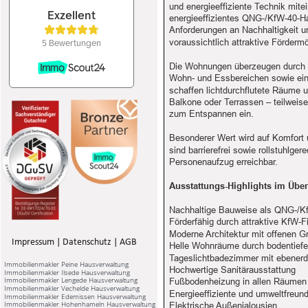
und energieeffiziente Technik mite
energieeffizientes QNG-/KfW-40-Hau
Anforderungen an Nachhaltigkeit u
voraussichtlich attraktive Förder
Die Wohnungen überzeugen durch ei
Wohn- und Essbereichen sowie eine
schaffen lichtdurchflutete Räume
Balkone oder Terrassen – teilweis
zum Entspannen ein.
Besonderer Wert wird auf Komfort 
sind barrierefrei sowie rollstuhlge
Personenaufzug erreichbar.
Ausstattungs-Highlights im Über
Nachhaltige Bauweise als QNG-/Kf
Förderfähig durch attraktive KfW
Moderne Architektur mit offenen G
Impressum
 | 
Datenschutz
 | 
AGB
Helle Wohnräume durch bodentiefe
Tageslichtbadezimmer mit ebener
Immobilienmakler Peine Hausverwaltung
Hochwertige Sanitärausstattung
Immobilienmakler Ilsede Hausverwaltung
Immobilienmakler Lengede Hausverwaltung
Fußbodenheizung in allen Räumen
Immobilienmakler Vechelde Hausverwaltung
Energieeffiziente und umweltfreu
Immobilienmakler Edemissen Hausverwaltung
Immobilienmakler Hohenhameln Hausverwaltung
Elektrische Außenjalousien