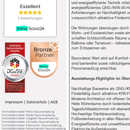
und energieeffiziente Technik mite
energieeffizientes QNG-/KfW-40-Hau
Anforderungen an Nachhaltigkeit u
voraussichtlich attraktive Förder
Die Wohnungen überzeugen durch ei
Wohn- und Essbereichen sowie eine
schaffen lichtdurchflutete Räume
Balkone oder Terrassen – teilweis
zum Entspannen ein.
Besonderer Wert wird auf Komfort 
sind barrierefrei sowie rollstuhlge
Personenaufzug erreichbar.
Ausstattungs-Highlights im Über
Nachhaltige Bauweise als QNG-/Kf
Förderfähig durch attraktive KfW
Moderne Architektur mit offenen G
Impressum
 | 
Datenschutz
 | 
AGB
Helle Wohnräume durch bodentiefe
Tageslichtbadezimmer mit ebener
Immobilienmakler Peine Hausverwaltung
Hochwertige Sanitärausstattung
Immobilienmakler Ilsede Hausverwaltung
Immobilienmakler Lengede Hausverwaltung
Fußbodenheizung in allen Räumen
Immobilienmakler Vechelde Hausverwaltung
Energieeffiziente und umweltfreu
Immobilienmakler Edemissen Hausverwaltung
Immobilienmakler Hohenhameln Hausverwaltung
Elektrische Außenjalousien