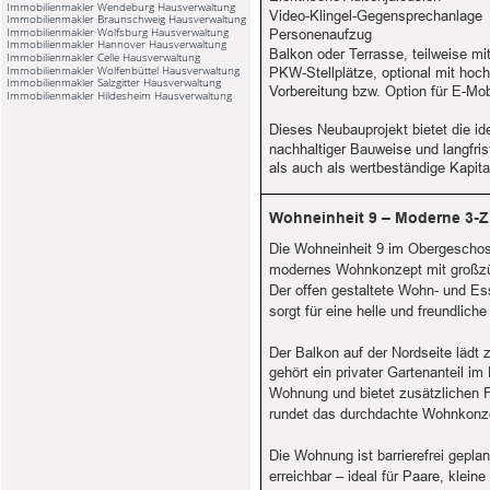
Immobilienmakler Wendeburg Hausverwaltung
Video-Klingel-Gegensprechanlage
Immobilienmakler Braunschweig Hausverwaltung
Immobilienmakler Wolfsburg Hausverwaltung
Personenaufzug
Immobilienmakler Hannover Hausverwaltung
Balkon oder Terrasse, teilweise mit
Immobilienmakler Celle Hausverwaltung
Immobilienmakler Wolfenbüttel Hausverwaltung
PKW-Stellplätze, optional mit hoc
Immobilienmakler Salzgitter Hausverwaltung
Vorbereitung bzw. Option für E-Mob
Immobilienmakler Hildesheim Hausverwaltung
Dieses Neubauprojekt bietet die 
nachhaltiger Bauweise und langfris
als auch als wertbeständige Kapita
Wohneinheit 9 – Moderne 3-
Die Wohneinheit 9 im Obergeschoss
modernes Wohnkonzept mit großzü
Der offen gestaltete Wohn- und Es
sorgt für eine helle und freundlic
Der Balkon auf der Nordseite lädt 
gehört ein privater Gartenanteil 
Wohnung und bietet zusätzlichen F
rundet das durchdachte Wohnkonze
Die Wohnung ist barrierefrei gepl
erreichbar – ideal für Paare, kleine